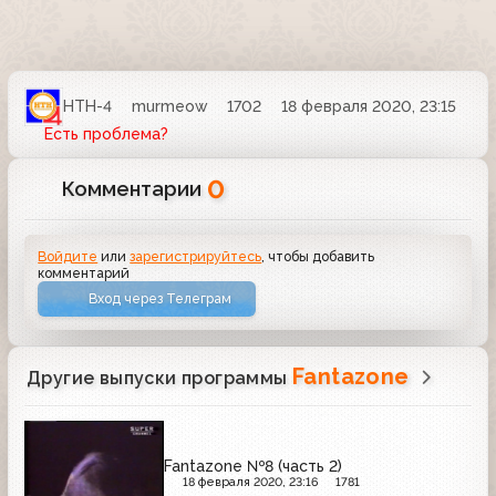
НТН-4
murmeow
1702
18 февраля 2020, 23:15
Есть проблема?
0
Комментарии
Войдите
или
зарегистрируйтесь
, чтобы добавить
комментарий
Вход через Телеграм
Fantazone
Другие выпуски программы
Fantazone №8 (часть 2)
18 февраля 2020, 23:16
1781