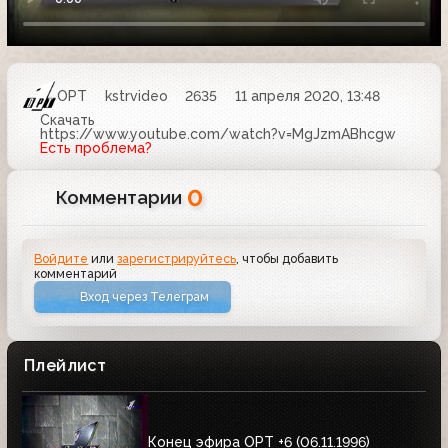
ОРТ
kstrvideo
2635
11 апреля 2020, 13:48
Скачать
https://www.youtube.com/watch?v=MgJzmABhcgw
Есть проблема?
0
Комментарии
Войдите
или
зарегистрируйтесь
, чтобы добавить
комментарий
Вход через Телеграм
Плейлист
Конец эфира ОРТ +6 (06.11.1996)