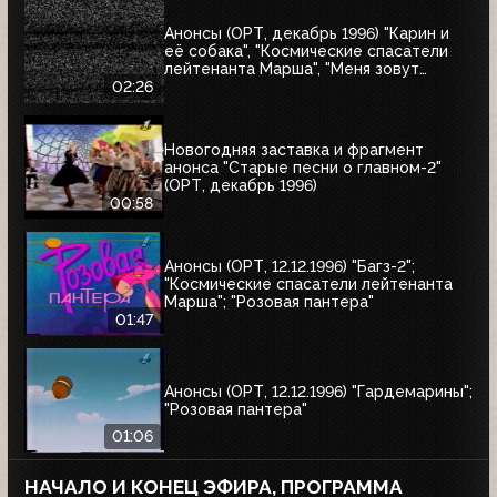
Анонсы (ОРТ, декабрь 1996) "Карин и
её собака", "Космические спасатели
лейтенанта Марша", "Меня зовут
Коломбо. Убийство рок-звезды",
02:26
"Змеелов"
Новогодняя заставка и фрагмент
анонса "Старые песни о главном-2"
(ОРТ, декабрь 1996)
00:58
Анонсы (ОРТ, 12.12.1996) "Багз-2";
"Космические спасатели лейтенанта
Марша"; "Розовая пантера"
01:47
Анонсы (ОРТ, 12.12.1996) "Гардемарины";
"Розовая пантера"
01:06
НАЧАЛО И КОНЕЦ ЭФИРА, ПРОГРАММА