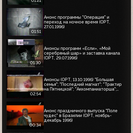
01:21
Анонс программы "Операция" и
переход на ночное время (ОРТ,
27.01.1996)
01:51
Анонсы программ «Если», «Мой
серебряный шар» и заставка канала
(ОРТ, 29.07.1996)
01:30
Анонсы (ОРТ, 13.10.1996) "Большая
семья"; "Последний магнат"; "Трактир
на Пятницкой"; "Аккомпаниаторша";
"Леон"
02:54
Анонс праздничного выпуска "Поле
чудес" в Бразилии (ОРТ, ноябрь-
декабрь 1996)
00:34