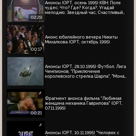
Анонсы (ОРТ, осень 1995) КВН; Поле
чудес; Что? Где? Когда?; Угадай
мелодию; Звездный час; Счастливый
случай; Брейн-ринг
02:29
Анонс юбилейного вечера Никиты
Михалкова (ОРТ, октябрь 1995)
00:17
Анонсы (ОРТ, 28.10.1995) Футбол. Лига
Чемпионов, "Приключения
королевского стрелка Шарпа", "Мона
Лиза"
Фрагмент анонса фильма "Любимая
женщина механика Гаврилова" (ОРТ,
07.11.1995)
00:21
Анонсы (ОРТ, 10.11.1995) "Человек с