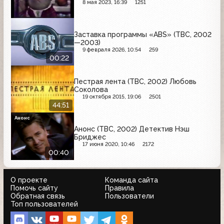
8 мая 2023, 16:39
1251
Заставка программы «ABS» (ТВС, 2002
—2003)
9 февраля 2026, 10:54
259
00:22
Пестрая лента (ТВС, 2002) Любовь
Соколова
19 октября 2015, 19:06
2501
44:51
Анонс
Анонс (ТВС, 2002) Детектив Нэш
Бриджес
17 июня 2020, 10:46
2172
00:40
О проекте
Команда сайта
Помочь сайту
Правила
Обратная связь
Пользователи
Топ пользователей