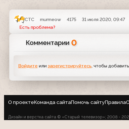
СТС
murmeow
4175
31 июля 2020, 09:47
Есть проблема?
0
Комментарии
Войдите
или
зарегистрируйтесь
, чтобы добавит
О проекте
Команда сайта
Помочь сайту
Правила
О
Дизайн и верстка сайта © «Старый телевизор»; 2008 - 2
на сайте не оспаривает авторские права их создателей.