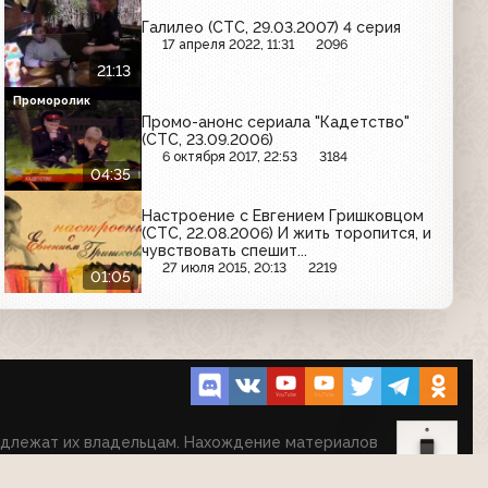
Галилео (СТС, 29.03.2007) 4 серия
17 апреля 2022, 11:31
2096
21:13
Проморолик
Промо-анонс сериала "Кадетство"
(СТС, 23.09.2006)
6 октября 2017, 22:53
3184
04:35
Настроение с Евгением Гришковцом
(СТС, 22.08.2006) И жить торопится, и
чувствовать спешит...
27 июля 2015, 20:13
2219
01:05
надлежат их владельцам. Нахождение материалов