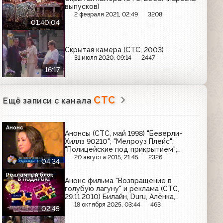
выпусков)
2 февраля 2021, 02:49
3208
01:40:04
Скрытая камера (СТС, 2003)
31 июля 2020, 09:14
2447
16:17
СТС
Ещё записи с канала
Анонс
Анонсы (СТС, май 1998) "Беверли-
Хиллз 90210"; "Мелроуз Плейс";
"Полицейские под прикрытием";
"Голова Германа"; Однажды вечером,
20 августа 2015, 21:45
2326
04:34
Слово за слово; "Мальчишку звали
капитаном"
Рекламный блок
Анонс фильма "Возвращение в
голубую лагуну" и реклама (СТС,
29.11.2010) Билайн, Duru, Алёнка,
Л'Этуаль, Агуша, Чистая линия
18 октября 2025, 03:44
463
02:45