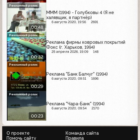
Рекламный ролик
МММ (1994) - Голубковы 4 (Я не
халявщик, я партнёр)
6 августа 2020, 19:56
2691
00:48
Рекламный ролик
Реклама фирмы ковровых покрытий
Фокс (г. Харьков, 1994)
25 апреля 2026, 19:09
148
00:32
Рекламный ролик
Реклама "Банк Балчуг" (1994)
6 августа 2020, 09:51
1696
00:29
Рекламный ролик
Реклама "Чара-Банк" (1994)
6 августа 2020, 09:54
2170
00:23
О проекте
Команда сайта
Помочь сайту
Правила