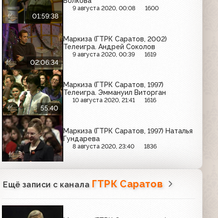
Волкова
9 августа 2020, 00:08
1600
01:59:38
Маркиза (ГТРК Саратов, 2002)
Телеигра. Андрей Соколов
9 августа 2020, 00:39
1619
02:06:34
Маркиза (ГТРК Саратов, 1997)
Телеигра. Эммануил Виторган
10 августа 2020, 21:41
1616
55:40
Маркиза (ГТРК Саратов, 1997) Наталья
Гундарева
8 августа 2020, 23:40
1836
ГТРК Саратов
Ещё записи с канала