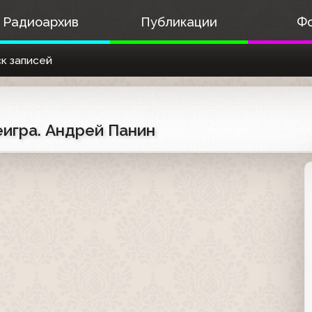
Радиоархив
Публикации
Ф
к записей
еигра. Андрей Панин