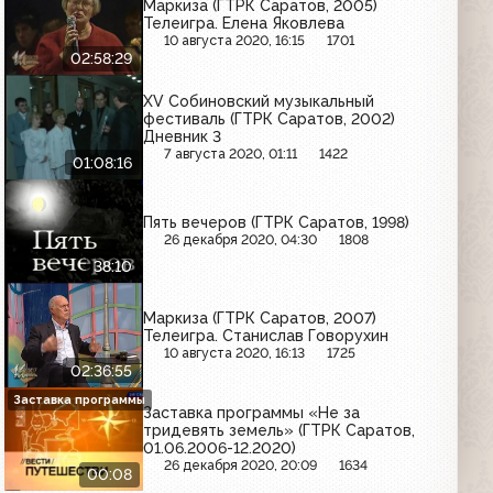
Маркиза (ГТРК Саратов, 2005)
Телеигра. Елена Яковлева
10 августа 2020, 16:15
1701
02:58:29
XV Собиновский музыкальный
фестиваль (ГТРК Саратов, 2002)
Дневник 3
7 августа 2020, 01:11
1422
01:08:16
Пять вечеров (ГТРК Саратов, 1998)
26 декабря 2020, 04:30
1808
38:10
Маркиза (ГТРК Саратов, 2007)
Телеигра. Станислав Говорухин
10 августа 2020, 16:13
1725
02:36:55
Заставка программы
Заставка программы «Не за
тридевять земель» (ГТРК Саратов,
01.06.2006-12.2020)
26 декабря 2020, 20:09
1634
00:08