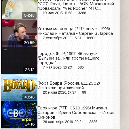
2007) Dove, Timotei, AOS, Московский
провансаль, Yves Rocher, МТС,
Воздушный, Биолан, Knorr
10 мая 2015, 11:58
3288
04:48
Устами младенца (РТР, август 1996)
Николай и Наталья - Сергей и Лариса
7 сентября 2022, 16:31
1660
20:59
Городок (РТР, 1997) 45 выпуск
“Выпьем за... или тосты нашего
Городка”
7 мая 2025, 16:20
585
26:12
Форт Боярд (Россия, 8.11.2002)
Искатели приключений
20 июля 2026, 17:37
99
43:48
Своя игра (РТР, 05.10.1996) Михаил
Сахаров - Ирина Соболевская - Игорь
Смирнов
26 сентября 2016, 22:24
2826
24:16