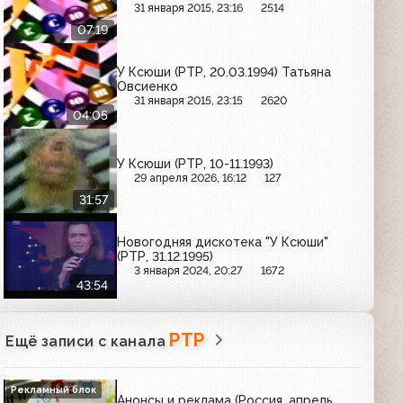
31 января 2015, 23:16
2514
07:19
У Ксюши (РТР, 20.03.1994) Татьяна
Овсиенко
31 января 2015, 23:15
2620
04:05
У Ксюши (РТР, 10-11.1993)
29 апреля 2026, 16:12
127
31:57
Новогодняя дискотека "У Ксюши"
(РТР, 31.12.1995)
3 января 2024, 20:27
1672
43:54
РТР
Ещё записи с канала
Рекламный блок
Анонсы и реклама (Россия, апрель