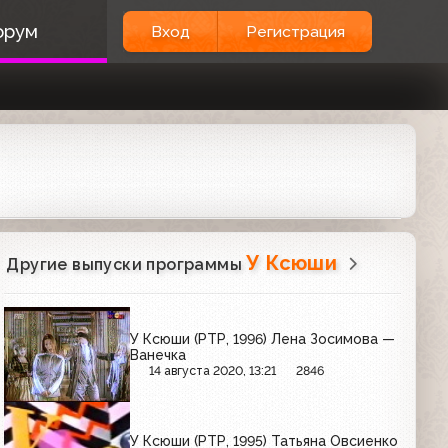
орум
Вход
Регистрация
У Ксюши
Другие выпуски программы
У Ксюши (РТР, 1996) Лена Зосимова —
Ванечка
14 августа 2020, 13:21
2846
У Ксюши (РТР, 1995) Татьяна Овсиенко