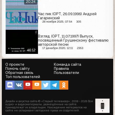
20:24
Час пик (ОРТ, 26.09.1996) Андрей
Гагаринский
26 ноября 2025, 07:54
305
Взгляд (ОРТ, 11.07.1997) Выпуск,
посвященный Грушинскому фестивалю
авторской песни
17 декабря 2020, 12:11
2353
46:12
О проекте
Команда сайта
Помочь сайту
Правила
Обратная связь
Пользователи
Топ пользователей
Дизайн и верстка сайта © «Старый телевизор»; 2008 - 2026 Все
аудио- и видеоматериалы, размещённые на сайте,
принадлежат их владельцам. Нахождение материалов на
сайте не оспаривает авторские права их создателей.