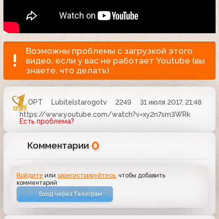
Возможны проблемы с загрузкой этого
видео, если у вас не работает Youtube (вы
знаете, что делать)
ОРТ
Lubitelstarogotv
2249
31 июля 2017, 21:48
https://www.youtube.com/watch?v=xy2n7sm3WRk
Есть проблема?
0
Комментарии
Войдите
или
зарегистрируйтесь
, чтобы добавить
комментарий
Вход через Телеграм