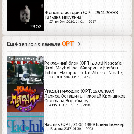
Женские истории (ОРТ, 25.11.2000)
Татьяна Никулина
27 ноября 2020, 14:01
2087
26:02
ОРТ
Ещё записи с канала
Рекламный блок
Рекламный блок (ОРТ, 2001) Nescafe,
Dirol, Maybelline, Айворин, Афлубин,
Tchibo, Низорал, Tefal Vitesse, Nestle,
Pepsodent, Vitrum Calcium
18 июня 2016, 14:17
3285
04:13
Угадай мелодию (ОРТ, 15.09.1997)
Лариса Осташина, Николай Кроншиков,
Светлана Воробьеву
4 июня 2021, 21:57
2190
Час пик (ОРТ, 21.05.1996) Елена Боннэр
15 марта 2017, 01:39
2093