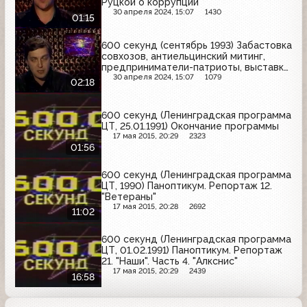
Руцкой о коррупции
30 апреля 2024, 15:07
1430
01:15
600 секунд (сентябрь 1993) Забастовка
совхозов, антиельцинский митинг,
предприниматели-патриоты, выставка
московских художников
30 апреля 2024, 15:07
1079
02:18
600 секунд (Ленинградская программа
ЦТ, 25.01.1991) Окончание программы
17 мая 2015, 20:29
2323
01:56
600 секунд (Ленинградская программа
ЦТ, 1990) Паноптикум. Репортаж 12.
"Ветераны"
17 мая 2015, 20:28
2692
11:02
600 секунд (Ленинградская программа
ЦТ, 01.02.1991) Паноптикум. Репортаж
21. "Наши". Часть 4. "Алкснис"
17 мая 2015, 20:29
2439
16:58