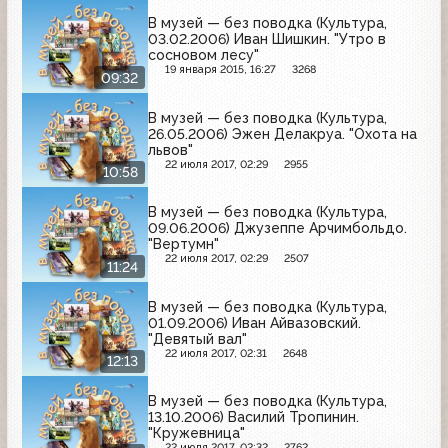
В музей — без поводка (Культура,
03.02.2006) Иван Шишкин. "Утро в
сосновом лесу"
19 января 2015, 16:27
3268
09:32
В музей — без поводка (Культура,
26.05.2006) Эжен Делакруа. "Охота на
львов"
22 июля 2017, 02:29
2955
10:58
В музей — без поводка (Культура,
09.06.2006) Джузеппе Арчимбольдо.
"Вертумн"
22 июля 2017, 02:29
2507
11:24
В музей — без поводка (Культура,
01.09.2006) Иван Айвазовский.
"Девятый вал"
22 июля 2017, 02:31
2648
12:13
В музей — без поводка (Культура,
13.10.2006) Василий Тропинин.
"Кружевница"
22 июля 2017, 02:32
2762