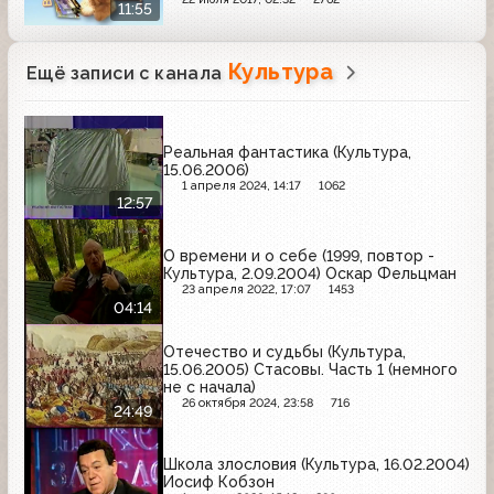
11:55
Культура
Ещё записи с канала
Реальная фантастика (Культура,
15.06.2006)
1 апреля 2024, 14:17
1062
12:57
О времени и о себе (1999, повтор -
Культура, 2.09.2004) Оскар Фельцман
23 апреля 2022, 17:07
1453
04:14
Отечество и судьбы (Культура,
15.06.2005) Стасовы. Часть 1 (немного
не с начала)
26 октября 2024, 23:58
716
24:49
Школа злословия (Культура, 16.02.2004)
Иосиф Кобзон