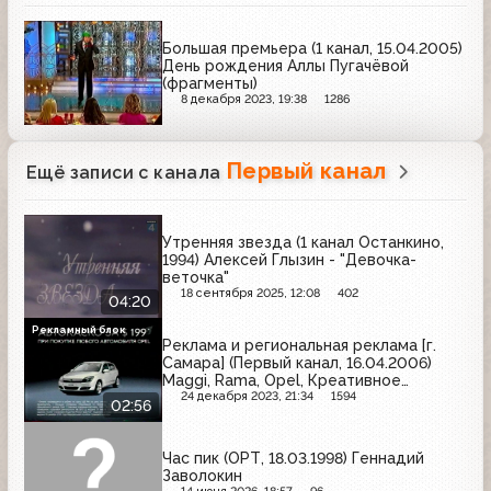
Большая премьера (1 канал, 15.04.2005)
День рождения Аллы Пугачёвой
(фрагменты)
8 декабря 2023, 19:38
1286
Первый канал
Ещё записи с канала
Утренняя звезда (1 канал Останкино,
1994) Алексей Глызин - "Девочка-
веточка"
18 сентября 2025, 12:08
402
04:20
Рекламный блок
Реклама и региональная реклама [г.
Самара] (Первый канал, 16.04.2006)
Maggi, Rama, Opel, Креативное
рукоделие, Castorama, Caparol,
24 декабря 2023, 21:34
1594
02:56
Секреты Сабрины, Техносила
Час пик (ОРТ, 18.03.1998) Геннадий
Заволокин