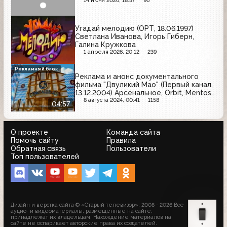
14 июня 2026, 18:57
96
Угадай мелодию (ОРТ, 18.06.1997)
Светлана Иванова, Игорь Гиберн,
Галина Кружкова
1 апреля 2026, 20:12
239
Рекламный блок
Реклама и анонс документального
фильма "Двуликий Мао" (Первый канал,
13.12.2004) Арсенальное, Orbit, Mentos,
Rich, Lowenbrau, Panasonic, Фабрика
8 августа 2024, 00:41
1158
04:57
звёзд, Аэрофлот, Гентос, Eclipse, Stella
Artois, Я
О проекте
Команда сайта
Помочь сайту
Правила
Обратная связь
Пользователи
Топ пользователей
Дизайн и верстка сайта © «Старый телевизор»; 2008 - 2026 Все
аудио- и видеоматериалы, размещённые на сайте,
принадлежат их владельцам. Нахождение материалов на
сайте не оспаривает авторские права их создателей.