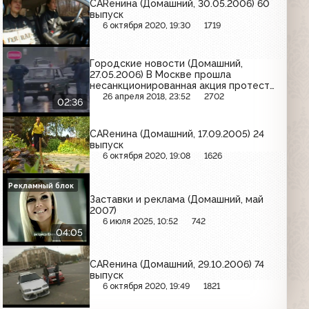
CARенина (Домашний, 30.05.2006) 60
выпуск
6 октября 2020, 19:30
1719
Городские новости (Домашний,
27.05.2006) В Москве прошла
несанкционированная акция протеста
против автомобилей с мигалками
26 апреля 2018, 23:52
2702
02:36
CARенина (Домашний, 17.09.2005) 24
выпуск
6 октября 2020, 19:08
1626
Рекламный блок
Заставки и реклама (Домашний, май
2007)
6 июля 2025, 10:52
742
04:05
CARенина (Домашний, 29.10.2006) 74
выпуск
6 октября 2020, 19:49
1821