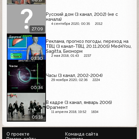
Русский дом (3 канал, 2002) (не с
начала)
4 сентября 2020, 00:35
2012
27:09
Другое
Реклама, прогноз погоды, переход на
ТВЦ (3 канал-ТВЦ, 20.11.2005) Med4You,
Sagitta, Бионорм
2 мая 2018, 01:43
2237
03:30
Часы
Часы (3 канал, 2002-2004)
29 ноября 2020, 02:36
2224
00:34
В кадре (3 канал, январь 2006)
Фрагмент
11 апреля 2018, 19:52
1834
05:18
О проекте
Команда сайта