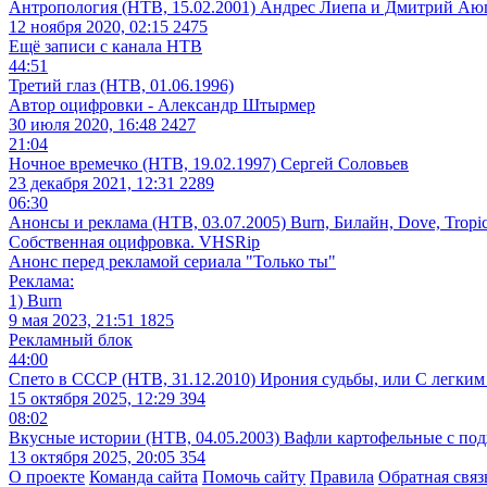
Антропология (НТВ, 15.02.2001) Андрес Лиепа и Дмитрий А
12 ноября 2020, 02:15
2475
Ещё записи с канала
НТВ
44:51
Третий глаз (НТВ, 01.06.1996)
Автор оцифровки - Александр Штырмер
30 июля 2020, 16:48
2427
21:04
Ночное времечко (НТВ, 19.02.1997) Сергей Соловьев
23 декабря 2021, 12:31
2289
06:30
Анонсы и реклама (НТВ, 03.07.2005) Burn, Билайн, Dove, Tropica
Собственная оцифровка. VHSRip
Анонс перед рекламой сериала "Только ты"
Реклама:
1) Burn
9 мая 2023, 21:51
1825
Рекламный блок
44:00
Спето в СССР (НТВ, 31.12.2010) Ирония судьбы, или С легким
15 октября 2025, 12:29
394
08:02
Вкусные истории (НТВ, 04.05.2003) Вафли картофельные с по
13 октября 2025, 20:05
354
О проекте
Команда сайта
Помочь сайту
Правила
Обратная связ