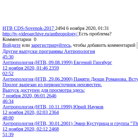
НТВ
CDS-Sovenok-2017
2494
6 ноября 2020, 01:31
http://tv-videoarchive.ru/anthropology/
Есть проблема?
Комментарии
0
Войдите
или
зарегистрируйтесь
, чтобы добавить комментарий
Другие выпуски программы
Антропология
45:30
Антропология (НТВ, 09.08.1999) Евгений Гинзбург
12 ноября 2020, 01:46
2359
02:52
Антропология (НТВ, 29.06.2000) Памяти Дюши Романова. Вст
Пролог вырезан из первоисточник неизвестен.
Выпуск доступен для просмотра здесь:
7 ноября 2020, 06:01
2646
46:34
Антропология (НТВ, 10.11.1999) Юрий Наумов
12 ноября 2020, 02:03
2364
48:00
Антропология (НТВ, 30.01.2001) Эмир Кустурица и группа "The
12 ноября 2020, 02:12
2468
51:39