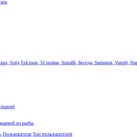
юпин
na, Sony Ericsson, 32 норма, Sunsilk, Беседа, Samsung, Vanish, Н
 паром!
джаркой из рыбы
ь
Пользователи
Топ пользователей