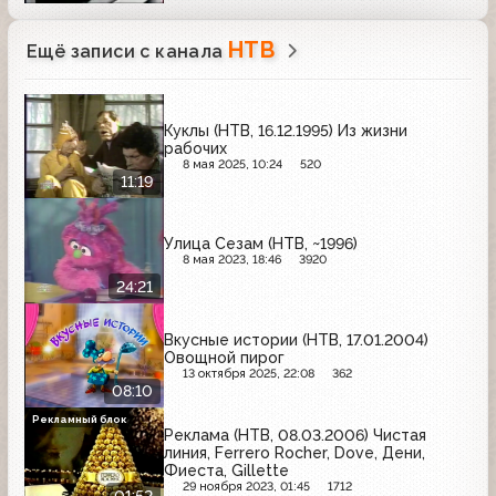
НТВ
Ещё записи с канала
Куклы (НТВ, 16.12.1995) Из жизни
рабочих
8 мая 2025, 10:24
520
11:19
Улица Сезам (НТВ, ~1996)
8 мая 2023, 18:46
3920
24:21
Вкусные истории (НТВ, 17.01.2004)
Овощной пирог
13 октября 2025, 22:08
362
08:10
Рекламный блок
Реклама (НТВ, 08.03.2006) Чистая
линия, Ferrero Rocher, Dove, Дени,
Фиеста, Gillette
29 ноября 2023, 01:45
1712
01:52