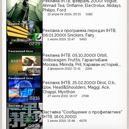
Реклама (НТВ, февраль 2000) Vogue,
Ahmad Tea, Oriflame, Electrolux, Alldays,
Philips, Ford
15 апреля 2024, 20:15
1082
Другое
Реклама и программа передач (НТВ,
06.01.2000) Snickers, Fairy
1 июля 2019, 15:47
5450
02:23
Рекламный блок
Реклама (НТВ, 05.10.2000) Orbit,
Volkswagen, Fruttis, ГарантиБанк
Москва, Mirinda, Pril, Караван историй,
Лизивит-C, Siemens, Nox Music, Pepsi
2 февраля 2022, 21:41
2345
04:08
Рекламный блок
Реклама (НТВ, 25.02.2000) Dirol, O.b.,
Шок, Head&Shoulders, Maggi, Ace,
Chappi, Mynthon
27 июля 2019, 16:07
2768
03:15
Заставка
Заставка "Сообщение о профилактике"
(НТВ, 18.01.2000)
1 июля 2019, 15:48
6076
00:28