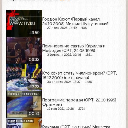
Гордон Кихот (Первый канал,
24.10.2008) Михаил Шуфутинский
27 июля 2025, 14:49
406
49:59
Поминовение святых Кирилла и
Мефодия (ОРТ, 24.05.1995)
3 февраля 2022, 02:46
1681
06:32
Кто хочет стать миллионером? (ОРТ,
15.12.2001) (не с начала)
30 апреля 2024, 13:37
1480
22:23
Программа передач
Программа передач (ОРТ, 22.10.1995)
Фрагмент
19 мая 2021, 19:28
2724
00:31
Рекламный блок
Реклама (ОРТ, 17.01.1999) Мишутка,