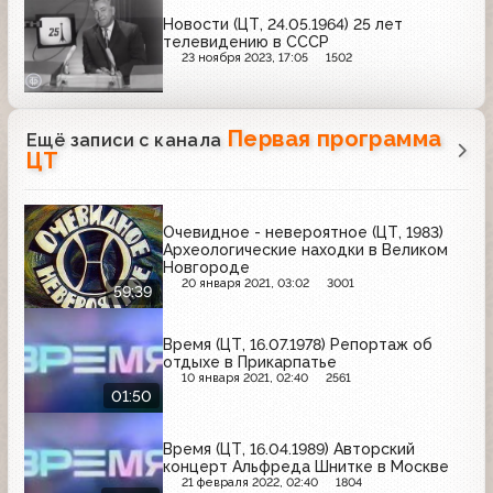
Новости (ЦТ, 24.05.1964) 25 лет
телевидению в СССР
23 ноября 2023, 17:05
1502
Первая программа
Ещё записи с канала
ЦТ
Очевидное - невероятное (ЦТ, 1983)
Археологические находки в Великом
Новгороде
20 января 2021, 03:02
3001
59:39
Время (ЦТ, 16.07.1978) Репортаж об
отдыхе в Прикарпатье
10 января 2021, 02:40
2561
01:50
Время (ЦТ, 16.04.1989) Авторский
концерт Альфреда Шнитке в Москве
21 февраля 2022, 02:40
1804