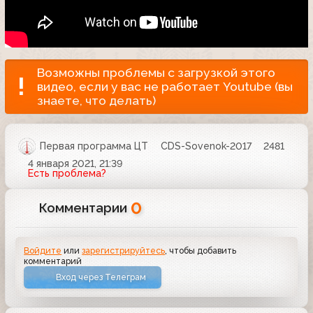
Возможны проблемы с загрузкой этого
видео, если у вас не работает Youtube (вы
знаете, что делать)
Первая программа ЦТ
CDS-Sovenok-2017
2481
4 января 2021, 21:39
Есть проблема?
0
Комментарии
Войдите
или
зарегистрируйтесь
, чтобы добавить
комментарий
Вход через Телеграм