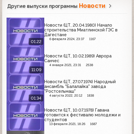
Новости
Другие выпуски программы
Новости (ЦТ, 20.04.1980) Начало
строительства Миатлинской ГЭС в
Дагестане
6 февраля 2024, 23:37
1167
01:22
Новости (ЦТ, 10.02.1989) Аврора
Санчес
4 января 2021, 23:31
2538
11:09
Новости (ЦТ, 27.07.1974) Народный
ансамбль "Балалайка" завода
"Ростсельмаш"
4 августа 2022, 20:12
1838
01:34
Новости (ЦТ, 10.07.1978) Гавана
готовится к фестивалю молодежи и
студентов
13 февраля 2021, 18:26
1687