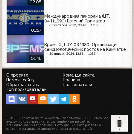
02:05
Международная панорама (ЦТ,
04.11.1990) Евгений Примаков
6 сентября 2022, 03:48
1713
01:57
Время (ЦТ, 01.03.1980) Организация
сейсмологических постов на Камчатке
30 января 2024, 13:56
1052
01:46
О проекте
Команда сайта
Помочь сайту
Правила
Обратная связь
Пользователи
Топ пользователей
Дизайн и верстка сайта © «Старый телевизор»; 2008 - 2026 Все
аудио- и видеоматериалы, размещённые на сайте,
принадлежат их владельцам. Нахождение материалов на
сайте не оспаривает авторские права их создателей.