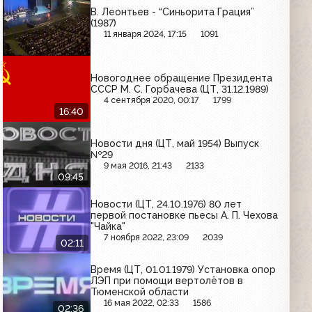
В. Леонтьев - “Синьорита Грация”
(1987)
11 января 2024, 17:15
1091
Новогоднее обращение Президента
СССР М. С. Горбачева (ЦТ, 31.12.1989)
4 сентября 2020, 00:17
1799
16:40
Новости дня (ЦТ, май 1954) Выпуск
№29
9 мая 2016, 21:43
2133
09:45
Новости (ЦТ, 24.10.1976) 80 лет
первой постановке пьесы А. П. Чехова
"Чайка"
7 ноября 2022, 23:09
2039
02:11
Время (ЦТ, 01.01.1979) Установка опор
ЛЭП при помощи вертолётов в
Тюменской области
16 мая 2022, 02:33
1586
02:36