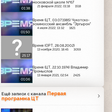
московской школе №67
21 февраля 2022, 01:18
1518
01:38
Время (ЦТ, 03.07.1985) Чукотско-
эскимосский ансамбль "Эргырон"
4 июля 2022, 13:32
1821
01:50
Время (ОРТ, 28.08.2002)
13 ноября 2020, 18:45
3059
25:17
Время (ЦТ, 22.10.1974) Владимир
Промыслов
13 января 2021, 02:54
2425
01:06
Первая
Ещё записи с канала
программа ЦТ