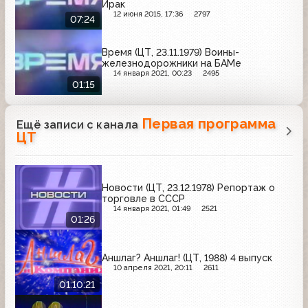
Ирак
12 июня 2015, 17:36
2797
07:24
Время (ЦТ, 23.11.1979) Воины-
железнодорожники на БАМе
14 января 2021, 00:23
2495
01:15
Первая программа
Ещё записи с канала
ЦТ
Новости (ЦТ, 23.12.1978) Репортаж о
торговле в СССР
14 января 2021, 01:49
2521
01:26
Аншлаг? Аншлаг! (ЦТ, 1988) 4 выпуск
10 апреля 2021, 20:11
2611
01:10:21