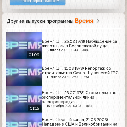
Вход через Телеграм
Время
Другие выпуски программы
Время (ЦТ, 25.02.1978) Наблюдение за
животными в Беловежской пуще
5 января 2021, 00:43
3089
01:09
Время (ЦТ, 11.08.1978) Репортаж со
строительства Саяно-Шушенской ГЭС
11 января 2021, 22:44
2651
Время (ЦТ, 23.07.1978) Строительство
экспериментальной линии
электропередач
15 декабря 2021, 03:23
1834
01:15
Время (Первый канал, 21.03.2003)
Нападение США и Великобритании на