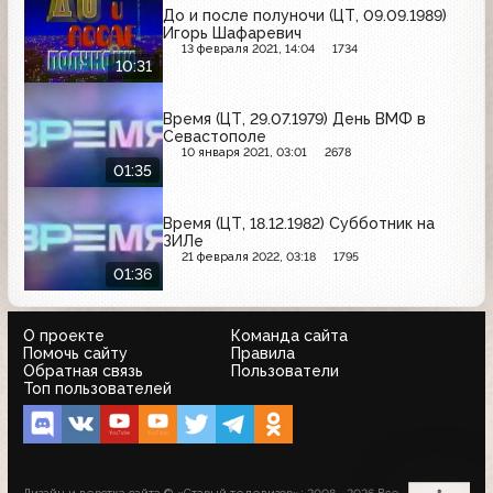
До и после полуночи (ЦТ, 09.09.1989)
Игорь Шафаревич
13 февраля 2021, 14:04
1734
10:31
Время (ЦТ, 29.07.1979) День ВМФ в
Севастополе
10 января 2021, 03:01
2678
01:35
Время (ЦТ, 18.12.1982) Субботник на
ЗИЛе
21 февраля 2022, 03:18
1795
01:36
О проекте
Команда сайта
Помочь сайту
Правила
Обратная связь
Пользователи
Топ пользователей
Дизайн и верстка сайта © «Старый телевизор»; 2008 - 2026 Все