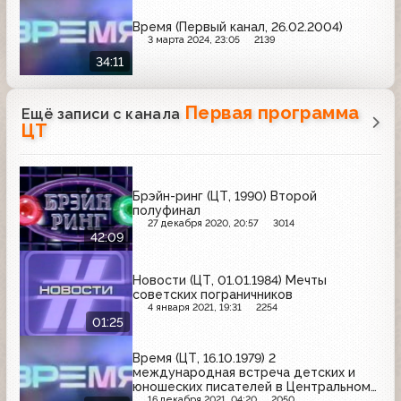
Время (Первый канал, 26.02.2004)
3 марта 2024, 23:05
2139
34:11
Первая программа
Ещё записи с канала
ЦТ
Брэйн-ринг (ЦТ, 1990) Второй
полуфинал
27 декабря 2020, 20:57
3014
42:09
Новости (ЦТ, 01.01.1984) Мечты
советских пограничников
4 января 2021, 19:31
2254
01:25
Время (ЦТ, 16.10.1979) 2
международная встреча детских и
юношеских писателей в Центральном
доме литераторов
16 декабря 2021, 04:20
2050