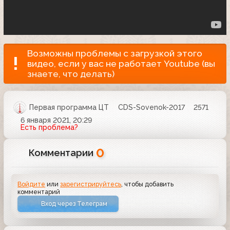
Возможны проблемы с загрузкой этого
видео, если у вас не работает Youtube (вы
знаете, что делать)
Первая программа ЦТ
CDS-Sovenok-2017
2571
6 января 2021, 20:29
Есть проблема?
0
Комментарии
Войдите
или
зарегистрируйтесь
, чтобы добавить
комментарий
Вход через Телеграм