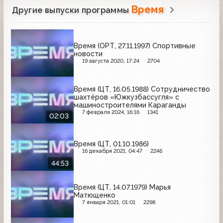
Время
Другие выпуски программы
Время (ОРТ, 27.11.1997) Спортивные
новости
19 августа 2020, 17:24
2704
Время (ЦТ, 16.05.1988) Сотрудничество
шахтёров «Южкузбассугля» с
машиностроителями Караганды
7 февраля 2024, 16:16
1341
02:03
Время (ЦТ, 01.10.1986)
16 декабря 2021, 04:47
2246
44:53
Время (ЦТ, 14.07.1979) Марья
Матющенко
7 января 2021, 01:01
2298