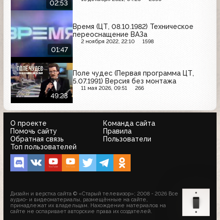
02:53
Время (ЦТ, 08.10.1982) Техническое
переоснащение ВАЗа
2 ноября 2022, 22:10
1598
01:47
Поле чудес (Первая программа ЦТ,
5.07.1991) Версия без монтажа
11 мая 2026, 09:51
266
49:23
О проекте
Команда сайта
Помочь сайту
Правила
Обратная связь
Пользователи
Топ пользователей
Дизайн и верстка сайта © «Старый телевизор»; 2008 - 2026 Все
аудио- и видеоматериалы, размещённые на сайте,
принадлежат их владельцам. Нахождение материалов на
сайте не оспаривает авторские права их создателей.