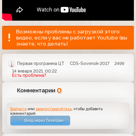
Возможны проблемы с загрузкой этого
видео, если у вас не работает Youtube (вы
знаете, что делать)
Первая программа ЦТ
CDS-Sovenok-2017
2499
14 января 2021, 00:22
Есть проблема?
0
Комментарии
Войдите
или
зарегистрируйтесь
, чтобы добавить
комментарий
Вход через Телеграм