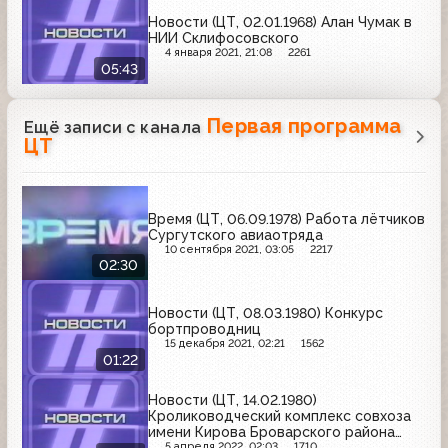
Новости (ЦТ, 02.01.1968) Алан Чумак в
НИИ Склифосовского
4 января 2021, 21:08
2261
05:43
Первая программа
Ещё записи с канала
ЦТ
Время (ЦТ, 06.09.1978) Работа лётчиков
Сургутского авиаотряда
10 сентября 2021, 03:05
2217
02:30
Новости (ЦТ, 08.03.1980) Конкурс
бортпроводниц
15 декабря 2021, 02:21
1562
01:22
Новости (ЦТ, 14.02.1980)
Кролиководческий комплекс совхоза
имени Кирова Броварского района
Киевской области
5 апреля 2022, 02:03
1710