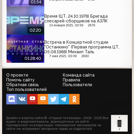
01:54
Время (ЦТ, 24.10.1978) Бригада
слесарей-сборщиков на АЗЛК
13 января 2021, 02:59
2576
02:20
Встреча в Концертной студии
"Останкино" (Первая программа ЦТ,
05.08.1988) Михаил Таль
7 мая 2021, 03:09
2930
01:28:40
О проекте
Команда сайта
Помочь сайту
Правила
Обратная связь
Пользователи
Топ пользователей
Дизайн и верстка сайта © «Старый телевизор»; 2008 - 2026 Все
аудио- и видеоматериалы, размещённые на сайте,
принадлежат их владельцам. Нахождение материалов на
сайте не оспаривает авторские права их создателей.