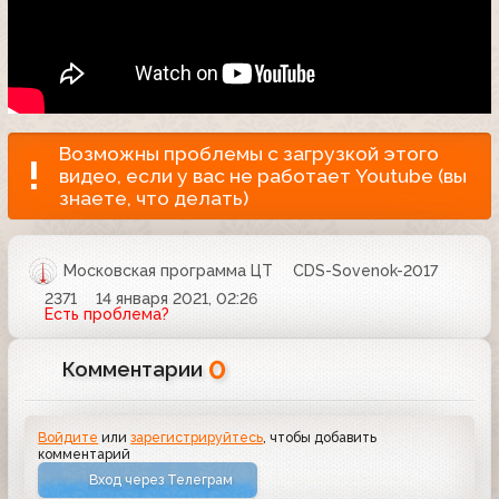
Возможны проблемы с загрузкой этого
видео, если у вас не работает Youtube (вы
знаете, что делать)
Московская программа ЦТ
CDS-Sovenok-2017
2371
14 января 2021, 02:26
Есть проблема?
0
Комментарии
Войдите
или
зарегистрируйтесь
, чтобы добавить
комментарий
Вход через Телеграм