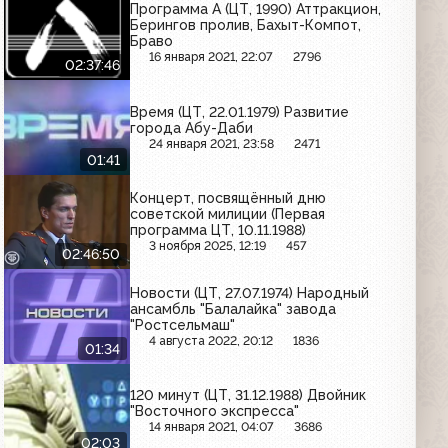
Программа А (ЦТ, 1990) Аттракцион,
Берингов пролив, Бахыт-Компот,
Браво
16 января 2021, 22:07
2796
02:37:46
Время (ЦТ, 22.01.1979) Развитие
города Абу-Даби
24 января 2021, 23:58
2471
01:41
Концерт, посвящённый дню
советской милиции (Первая
программа ЦТ, 10.11.1988)
3 ноября 2025, 12:19
457
02:46:50
Новости (ЦТ, 27.07.1974) Народный
ансамбль "Балалайка" завода
"Ростсельмаш"
4 августа 2022, 20:12
1836
01:34
120 минут (ЦТ, 31.12.1988) Двойник
"Восточного экспресса"
14 января 2021, 04:07
3686
02:03