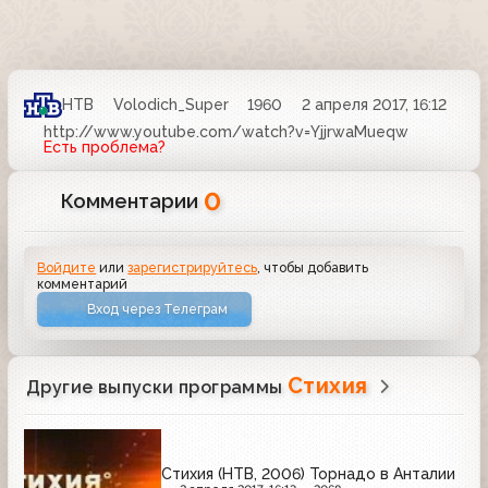
НТВ
Volodich_Super
1960
2 апреля 2017, 16:12
http://www.youtube.com/watch?v=YjjrwaMueqw
Есть проблема?
0
Комментарии
Войдите
или
зарегистрируйтесь
, чтобы добавить
комментарий
Вход через Телеграм
Стихия
Другие выпуски программы
Стихия (НТВ, 2006) Торнадо в Анталии