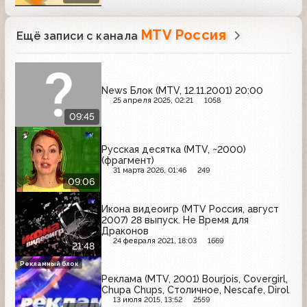
MTV Россия
Ещё записи с канала
News Блок (MTV, 12.11.2001) 20:00
25 апреля 2025, 02:21
1058
09:45
Русская десятка (MTV, ~2000)
(фрагмент)
31 марта 2026, 01:46
249
09:06
Икона видеоигр (MTV Россия, август
2007) 28 выпуск. Не Время для
Драконов
24 февраля 2021, 18:03
1669
21:48
Рекламный блок
Реклама (MTV, 2001) Bourjois, Covergirl,
Chupa Chups, Столичное, Nescafe, Dirol
13 июля 2015, 13:52
2559