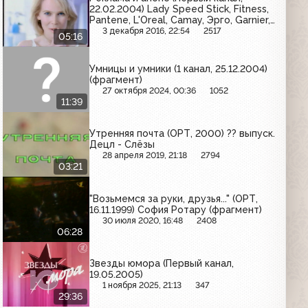
22.02.2004) Lady Speed Stick, Fitness,
Pantene, L'Oreal, Camay, Эрго, Garnier,
Secret
3 декабря 2016, 22:54
2517
05:16
Умницы и умники (1 канал, 25.12.2004)
(фрагмент)
27 октября 2024, 00:36
1052
11:39
Утренняя почта (ОРТ, 2000) ?? выпуск.
Децл - Слёзы
28 апреля 2019, 21:18
2794
03:21
"Возьмемся за руки, друзья..." (ОРТ,
16.11.1999) София Ротару (фрагмент)
30 июля 2020, 16:48
2408
06:28
Звезды юмора (Первый канал,
19.05.2005)
1 ноября 2025, 21:13
347
29:36