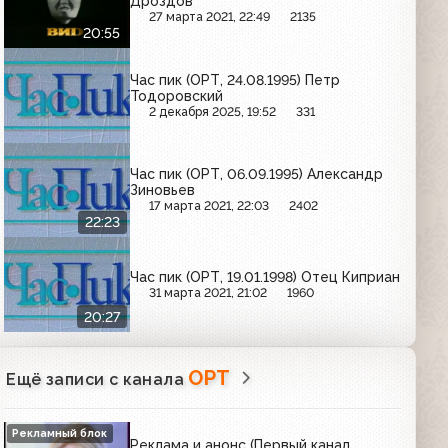
Дроздов
27 марта 2021, 22:49
2135
20:55
Час пик (ОРТ, 24.08.1995) Петр
Тодоровский
2 декабря 2025, 19:52
331
Час пик (ОРТ, 06.09.1995) Александр
Зиновьев
17 марта 2021, 22:03
2402
22:23
Час пик (ОРТ, 19.01.1998) Отец Киприан
31 марта 2021, 21:02
1960
20:27
ОРТ
Ещё записи с канала
Рекламный блок
Реклама и анонс (Первый канал,