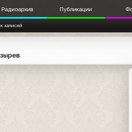
Радиоархив
Публикации
Ф
к записей
озырев