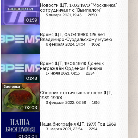
Новости (ЦТ, 17.03.1971) "Москвичка"
сотрудничает с "Вымпелом"
5 января 2021, 19:45
2650
01:59
Время (ЦТ, 05.04.1980) 125 лет
Владимиро-Суздальскому музею
6 февраля 2024, 14:04
1062
Время (ЦТ, 19.06.1979) Донецк
награждён Орденом Ленина
17 июля 2021, 01:15
2234
01:48
Заставка
Сборник статичных заставок (ЦТ,
1989-1990)
3 февраля 2022, 02:58
1816
02:03
Наша биография (ЦТ, 1977) Год 1969
31 марта 2021, 23:54
2294
01:00:04