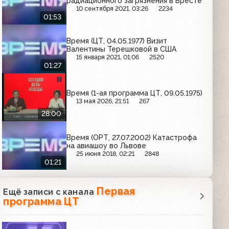
радиационного загрязнения в Бресте
10 сентября 2021, 03:26
2234
01:53
Время (ЦТ, 04.05.1977) Визит
Валентины Терешковой в США
15 января 2021, 01:06
2520
01:27
Время (1-ая программа ЦТ, 09.05.1975)
13 мая 2026, 21:51
267
28:00
Время (ОРТ, 27.07.2002) Катастрофа
на авиашоу во Львове
25 июня 2018, 02:21
2848
01:21
Первая
Ещё записи с канала
программа ЦТ