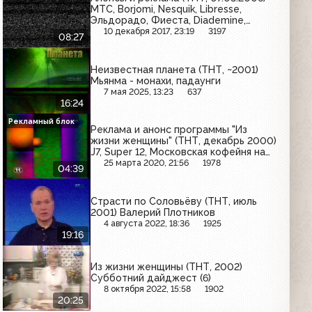
МТС, Borjomi, Nesquik, Libresse,
Эльдорадо, Фиеста, Diademine,
McDonald's, Билайн
10 декабря 2017, 23:19
3197
08:27
Неизвестная планета (ТНТ, ~2001)
Мьянма - монахи, падаунги
7 мая 2025, 13:23
637
16:24
Рекламный блок
Реклама и анонс программы "Из
жизни женщины" (ТНТ, декабрь 2000)
J7, Super 12, Московская кофейня на
Паях, Camay, Nescafe, Fiesta, Троя,
25 марта 2020, 21:56
1978
04:39
Konica, Три медведя, Schauma
Страсти по Соловьёву (ТНТ, июль
2001) Валерий Плотников
4 августа 2022, 18:36
1925
19:16
Из жизни женщины (ТНТ, 2002)
Субботний дайджест (6)
8 октября 2022, 15:58
1902
20:25