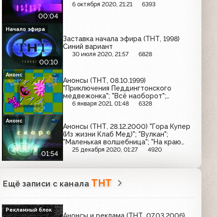
6 октября 2020, 21:21
6393
00:04
Начало эфира
Заставка начала эфира (ТНТ, 1998)
Синий вариант
30 июля 2020, 21:57
6828
00:10
Анонс
Анонсы (ТНТ, 08.10.1999)
"Приключения Педдингтонского
медвежонка"; "Всё наоборот";
"Золотые локоны и три медведя"
6 января 2021, 01:48
6328
Анонс
Анонсы (ТНТ, 28.12.2000) "Гора Купер
(Из жизни Клаб Мед)"; "Вулкан";
"Маленькая волшебница"; "На краю
Вселенной-2"
25 декабря 2020, 01:27
4920
01:54
ТНТ
Ещё записи с канала
Рекламный блок
Анонсы и реклама (ТНТ, 07.03.2006)