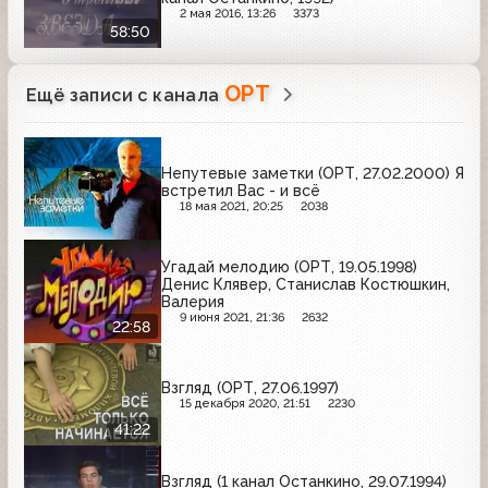
2 мая 2016, 13:26
3373
58:50
ОРТ
Ещё записи с канала
Непутевые заметки (ОРТ, 27.02.2000) Я
встретил Вас - и всё
18 мая 2021, 20:25
2038
Угадай мелодию (ОРТ, 19.05.1998)
Денис Клявер, Станислав Костюшкин,
Валерия
9 июня 2021, 21:36
2632
22:58
Взгляд (ОРТ, 27.06.1997)
15 декабря 2020, 21:51
2230
41:22
Взгляд (1 канал Останкино, 29.07.1994)