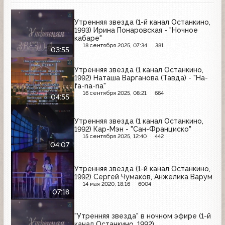
Утренняя звезда (1-й канал Останкино,
1993) Ирина Понаровская - "Ночное
кабаре"
18 сентября 2025, 07:34
381
03:55
Утренняя звезда (1 канал Останкино,
1992) Наташа Варганова (Тавда) - "Ha-
fa-na-na"
16 сентября 2025, 08:21
664
04:55
Утренняя звезда (1 канал Останкино,
1992) Кар-Мэн - "Сан-Франциско"
15 сентября 2025, 12:40
442
04:07
Утренняя звезда (1-й канал Останкино,
1992) Сергей Чумаков, Анжелика Варум
14 мая 2020, 18:16
6004
07:18
"Утренняя звезда" в ночном эфире (1-й
канал Останкино, 1992)