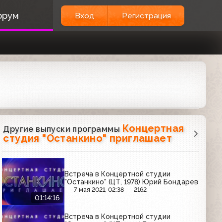
орум
Вход
Регистрация
Концертная
Другие выпуски программы
студия "Останкино" приглашает
Встреча в Концертной студии
"Останкино" (ЦТ, 1978) Юрий Бондарев
7 мая 2021, 02:38
2162
01:14:16
Встреча в Концертной студии