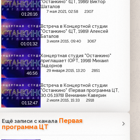
"Останкино" (ЦТ, 1986) Виктор
Шаталов
7 мая 2021, 02:58
2307
01:26:16
Встреча в Концертной студии
"Останкино" (ЦТ, 1989) Алексей
Баталов
3 июля 2015, 09:40
3067
01:01:32
Концертная студия "Останкино"
приглашает (ОРТ, 1998) Михаил
Задорнов
29 января 2015, 13:20
2851
46:56
Встреча в Концертной студии
"Останкино" (Первая программа ЦТ,
30.05.1978) Вениамин Каверин
2 июля 2015, 15:33
2918
01:12:47
Первая
Ещё записи с канала
программа ЦТ