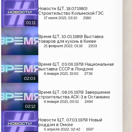
Новости (ЦТ, 18.07.1980)
Строительство Колымской ГЭС
17 июля 2021, 03:10
2180
01:11
Время (ЦТ, 10.01.1989) Выставка
товаров для кухонь в Киеве
21 февраля 2022, 01:16
2203
Время (ЦТ, 03.06.1979) Национальная
выставка СССР в Лондоне
6 января 2021, 19:50
2736
02:03
Время (ЦТ, 08.05.1979) Завершение
строительства АСК-3 в Останкино
6 января 2021, 00:51
2494
02:12
Новости (ЦТ, 07.03.1979) Новый
роддом в Омске
5 апреля 2022, 02:42
1597