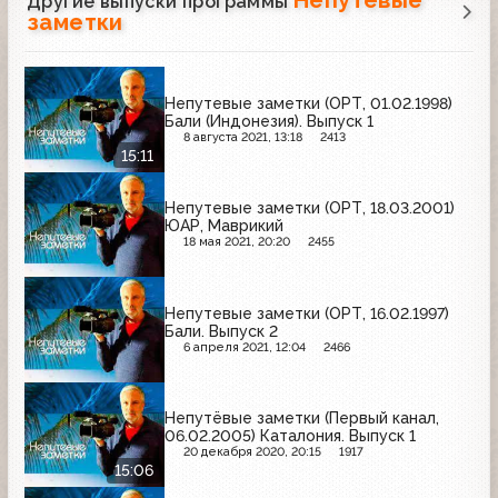
Непутёвые
Другие выпуски программы
заметки
Непутевые заметки (ОРТ, 01.02.1998)
Бали (Индонезия). Выпуск 1
8 августа 2021, 13:18
2413
15:11
Непутевые заметки (ОРТ, 18.03.2001)
ЮАР, Маврикий
18 мая 2021, 20:20
2455
Непутевые заметки (ОРТ, 16.02.1997)
Бали. Выпуск 2
6 апреля 2021, 12:04
2466
Непутёвые заметки (Первый канал,
06.02.2005) Каталония. Выпуск 1
20 декабря 2020, 20:15
1917
15:06