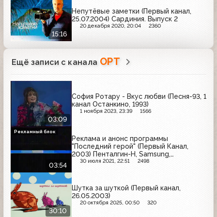
Непутёвые заметки (Первый канал,
25.07.2004) Сардиния. Выпуск 2
20 декабря 2020, 20:04
2360
15:16
ОРТ
Ещё записи с канала
София Ротару - Вкус любви (Песня-93, 1
канал Останкино, 1993)
1 ноября 2023, 23:39
1566
03:09
Рекламный блок
Реклама и анонс программы
"Последний герой" (Первый Канал,
2003) Пенталгин-Н, Samsung,
Maybelline, Я, Schauma, Пенталгин-Н,
30 июля 2021, 22:51
2498
03:54
KitKat,Чудо, Tefal, Ночные снайперы,
Fanta.
Шутка за шуткой (Первый канал,
26.05.2003)
20 октября 2025, 00:50
320
30:10