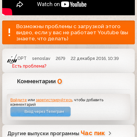
Возможны проблемы с загрузкой этого
видео, если у вас не работает Youtube (вы
знаете, что делать)
ОРТ
senoslav
2679
22 декабря 2016, 10:39
Есть проблема?
0
Комментарии
Войдите
или
зарегистрируйтесь
, чтобы добавить
комментарий
Вход через Телеграм
Час пик
Другие выпуски программы