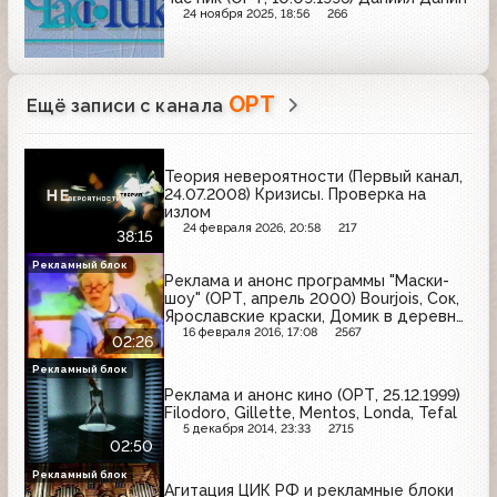
24 ноября 2025, 18:56
266
ОРТ
Ещё записи с канала
Теория невероятности (Первый канал,
24.07.2008) Кризисы. Проверка на
излом
24 февраля 2026, 20:58
217
38:15
Рекламный блок
Реклама и анонс программы "Маски-
шоу" (ОРТ, апрель 2000) Bourjois, Сок,
Ярославские краски, Домик в деревне,
Комбикорм, Cola-Cao
16 февраля 2016, 17:08
2567
02:26
Рекламный блок
Реклама и анонс кино (ОРТ, 25.12.1999)
Filodoro, Gillette, Mentos, Londa, Tefal
5 декабря 2014, 23:33
2715
02:50
Рекламный блок
Агитация ЦИК РФ и рекламные блоки