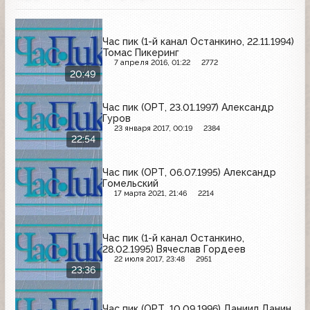
Час пик (1-й канал Останкино, 22.11.1994)
Томас Пикеринг
7 апреля 2016, 01:22
2772
20:49
Час пик (ОРТ, 23.01.1997) Александр
Гуров
23 января 2017, 00:19
2384
22:54
Час пик (ОРТ, 06.07.1995) Александр
Гомельский
17 марта 2021, 21:46
2214
Час пик (1-й канал Останкино,
28.02.1995) Вячеслав Гордеев
22 июля 2017, 23:48
2951
23:36
Час пик (ОРТ, 10.09.1996) Даниил Данин