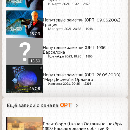
10 марта 2021, 19:32
2478
Непутевые заметки (ОРТ, 09.06.2002)
Греция
12 августа 2021, 20:33
1948
15:03
Непутёвые заметки (ОРТ, 1996)
Барселона
8 декабря 2023, 19:35
1855
13:59
Непутевые заметки (ОРТ, 28.05.2000)
"Мир Диснея" в Орландо
9 августа 2021, 20:35
2316
15:08
ОРТ
Ещё записи с канала
Политбюро (1 канал Останкино, ноябрь
1993) Расследование событий 3-