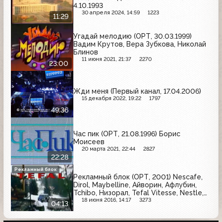
4.10.1993
30 апреля 2024, 14:59
1223
11:29
Угадай мелодию (ОРТ, 30.03.1999)
Вадим Крутов, Вера Зубкова, Николай
Блинов
11 июня 2021, 21:37
2270
23:00
Жди меня (Первый канал, 17.04.2006)
15 декабря 2022, 19:22
1797
49:36
Час пик (ОРТ, 21.08.1996) Борис
Моисеев
20 марта 2021, 22:44
2827
22:28
Рекламный блок
Рекламный блок (ОРТ, 2001) Nescafe,
Dirol, Maybelline, Айворин, Афлубин,
Tchibo, Низорал, Tefal Vitesse, Nestle,
Pepsodent, Vitrum Calcium
18 июня 2016, 14:17
3273
04:13