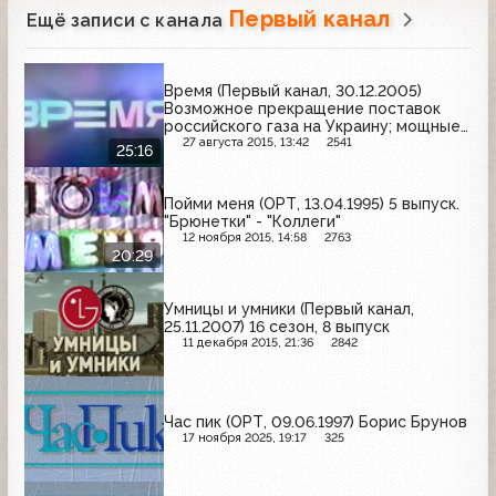
Первый канал
Ещё записи с канала
Время (Первый канал, 30.12.2005)
Возможное прекращение поставок
российского газа на Украину; мощные
снегопады в Европе; фильм "Ирония
27 августа 2015, 13:42
2541
25:16
судьбы, или С лёгким паром" спас
жизнь человеку
Пойми меня (ОРТ, 13.04.1995) 5 выпуск.
"Брюнетки" - "Коллеги"
12 ноября 2015, 14:58
2763
20:29
Умницы и умники (Первый канал,
25.11.2007) 16 сезон, 8 выпуск
11 декабря 2015, 21:36
2842
Час пик (ОРТ, 09.06.1997) Борис Брунов
17 ноября 2025, 19:17
325