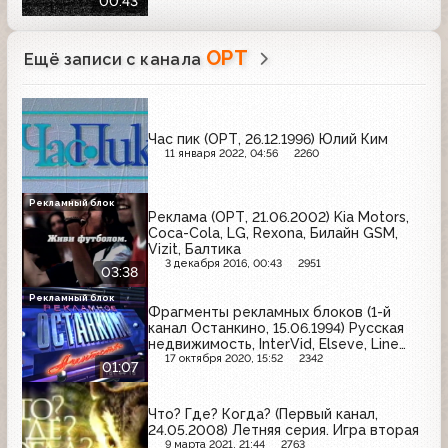
00:43
ОРТ
Ещё записи с канала
Час пик (ОРТ, 26.12.1996) Юлий Ким
11 января 2022, 04:56
2260
Рекламный блок
Реклама (ОРТ, 21.06.2002) Kia Motors,
Coca-Cola, LG, Rexona, Билайн GSM,
Vizit, Балтика
3 декабря 2016, 00:43
2951
03:38
Рекламный блок
Фрагменты рекламных блоков (1-й
канал Останкино, 15.06.1994) Русская
недвижимость, InterVid, Elseve, Line
Studio, МММ
17 октября 2020, 15:52
2342
01:07
Что? Где? Когда? (Первый канал,
24.05.2008) Летняя серия. Игра вторая
9 марта 2021, 21:44
2763