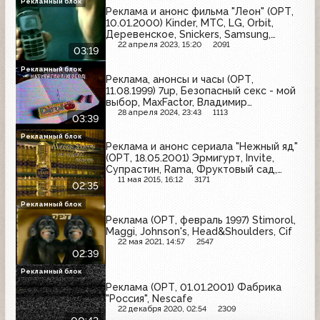
Рекламный блок
Реклама и анонс фильма "Леон" (ОРТ,
10.01.2000) Kinder, МТС, LG, Orbit,
Деревенское, Snickers, Samsung,
Внешэкономбанк
22 апреля 2023, 15:20
2091
03:19
Рекламный блок
Реклама, анонсы и часы (ОРТ,
11.08.1999) 7up, Безопасный секс - мой
выбор, MaxFactor, Владимир
Жириновский, Dirol
28 апреля 2024, 23:43
1113
03:39
Рекламный блок
Реклама и анонс сериала "Нежный яд"
(ОРТ, 18.05.2001) Эрмигурт, Invite,
Супрастин, Rama, Фруктовый сад,
Grand, Злато, Деревенское масло,
11 мая 2015, 16:12
3171
02:35
Rexona
Рекламный блок
Реклама (ОРТ, февраль 1997) Stimorol,
Maggi, Johnson's, Head&Shoulders, Cif
22 мая 2021, 14:57
2547
02:39
Рекламный блок
Реклама (ОРТ, 01.01.2001) Фабрика
"Россия", Nescafe
22 декабря 2020, 02:54
2309