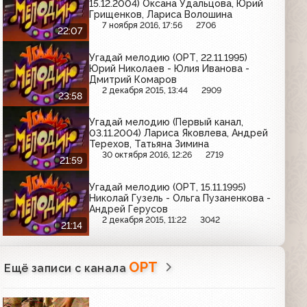
15.12.2004) Оксана Удальцова, Юрий
Грищенков, Лариса Волошина
7 ноября 2016, 17:56
2706
22:07
Угадай мелодию (ОРТ, 22.11.1995)
Юрий Николаев - Юлия Иванова -
Дмитрий Комаров
2 декабря 2015, 13:44
2909
23:58
Угадай мелодию (Первый канал,
03.11.2004) Лариса Яковлева, Андрей
Терехов, Татьяна Зимина
30 октября 2016, 12:26
2719
21:59
Угадай мелодию (ОРТ, 15.11.1995)
Николай Гузель - Ольга Пузаненкова -
Андрей Герусов
2 декабря 2015, 11:22
3042
21:14
ОРТ
Ещё записи с канала