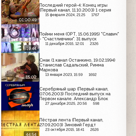
Последний герой-4: Конец игры
(Первый канал, 11.10.2003) 1 серия
15 февраля 2024, 21:25
1767
01:00:49
Пойми меня (ОРТ, 15.06.1995) "Славич"
- "Счастливчики". 31 выпуск
11 декабря 2015, 12:01
2326
19:44
Смак (1 канал Останкино, 19.02.1994)
Станислав Садальский, Римма
Маркова
13 января 2023, 15:59
1692
15:02
Серебряный шар (Первый канал,
07.06.2003) Последний выпуск на
Первом канале. Александр Блок
27 декабря 2025, 20:56
598
Пёстрая лента (Первый канал,
27.09.2003) Зиновий Гердт
23 октября 2015, 18:41
2626
44:54