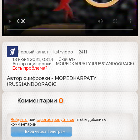
Первый канал
kstrvideo
2411
13 июня 2021, 03:14
Скачать
Автор оцифровки - MOPEDKARPATY (RU551AND00RACK)
Есть проблема?
Автор оцифровки - MOPEDKARPATY
(RU551AND00RACK)
0
Комментарии
Войдите
или
зарегистрируйтесь
, чтобы добавить
комментарий
Вход через Телеграм