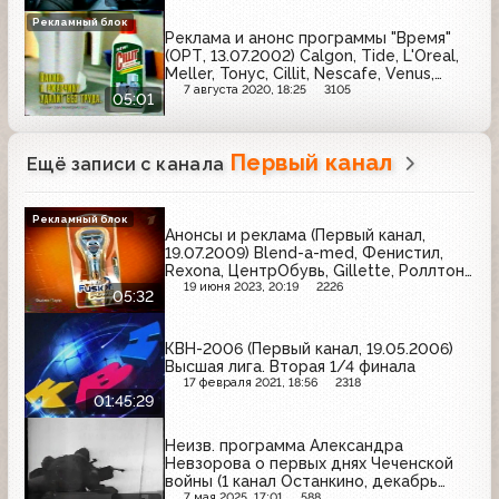
Рекламный блок
Реклама и анонс программы "Время"
(ОРТ, 13.07.2002) Calgon, Tide, L'Oreal,
Meller, Тонус, Cillit, Nescafe, Venus,
Veet, Head&Shoulders, Coca-Cola
7 августа 2020, 18:25
3105
05:01
Первый канал
Ещё записи с канала
Рекламный блок
Анонсы и реклама (Первый канал,
19.07.2009) Blend-a-med, Фенистил,
Rexona, ЦентрОбувь, Gillette, Роллтон,
Wella, Greenfield, Bio Баланс, Диваны и
19 июня 2023, 20:19
2226
05:32
кресла, InTouch, Bushido, President
КВН-2006 (Первый канал, 19.05.2006)
Высшая лига. Вторая 1/4 финала
17 февраля 2021, 18:56
2318
01:45:29
Неизв. программа Александра
Невзорова о первых днях Чеченской
войны (1 канал Останкино, декабрь
1994)
7 мая 2025, 17:01
588