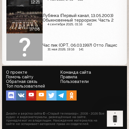
12:21
Лубянка (Первый канал, 13.05.2003)
Обыкновенный терроризм. Часть 2
4 сентября 2025, 01:16
412
37:06
Час пик (ОРТ, 06.03.1997) Отто Лацис
31 мая 2026, 19:16
141
О проекте
Команда сайта
Помочь сайту
Правила
Обратная связь
Пользователи
Топ пользователей
Дизайн и верстка сайта © «Старый телевизор»; 2008 - 2026 Все
аудио- и видеоматериалы, размещённые на сайте,
принадлежат их владельцам. Нахождение материалов на
сайте не оспаривает авторские права их создателей.