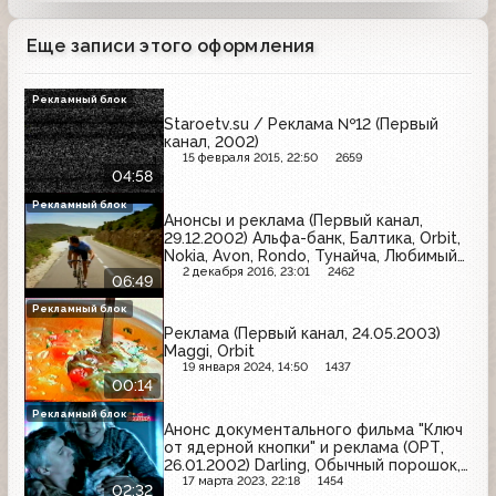
Еще записи этого оформления
Рекламный блок
Staroetv.su / Реклама №12 (Первый
канал, 2002)
15 февраля 2015, 22:50
2659
04:58
Рекламный блок
Анонсы и реклама (Первый канал,
29.12.2002) Альфа-банк, Балтика, Orbit,
Nokia, Avon, Rondo, Тунайча, Любимый
сад, Джинс, Maggi
2 декабря 2016, 23:01
2462
06:49
Рекламный блок
Реклама (Первый канал, 24.05.2003)
Maggi, Orbit
19 января 2024, 14:50
1437
00:14
Рекламный блок
Анонс документального фильма "Ключ
от ядерной кнопки" и реклама (ОРТ,
26.01.2002) Darling, Обычный порошок,
Fairy, Невское, Ременс, Миф, Knorr
17 марта 2023, 22:18
1454
02:32