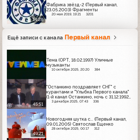
Фабрика звёзд-2 (Первый канал,
23.05.2003) Фрагменты
20 мая 2019, 19:21
3201
14:28
Первый канал
Ещё записи с канала
Тема (ОРТ, 18.02.1997) Уличные
музыканты
10 октября 2025, 20:20
384
"Останкино поздравляет СНГ" с
курантами и "Улыбка Первого канала"
(1-й канал Останкино, ночь с 31.12.1992
на 01.01.1993)
3 декабря 2025, 07:43
336
45:51
Новогодняя шутка с... (Первый канал,
09.01.2005) Святослав Ещенко
28 октября 2025, 00:17
312
49:21