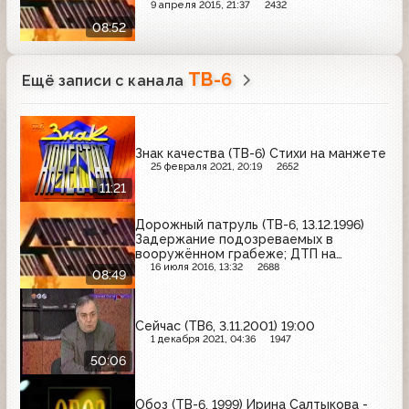
9 апреля 2015, 21:37
2432
08:52
ТВ-6
Ещё записи с канала
Знак качества (ТВ-6) Стихи на манжете
25 февраля 2021, 20:19
2652
11:21
Дорожный патруль (ТВ-6, 13.12.1996)
Задержание подозреваемых в
вооружённом грабеже; ДТП на
Тверской улице; убийство на
16 июля 2016, 13:32
2688
08:49
Шипиловской улице
Сейчас (ТВ6, 3.11.2001) 19:00
1 декабря 2021, 04:36
1947
50:06
Обоз (ТВ-6, 1999) Ирина Салтыкова -