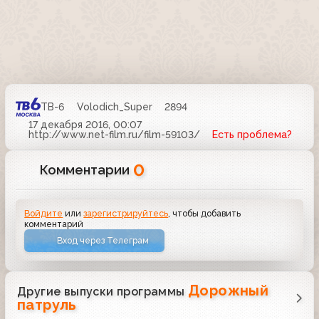
ТВ-6
Volodich_Super
2894
17 декабря 2016, 00:07
http://www.net-film.ru/film-59103/
Есть проблема?
0
Комментарии
Войдите
или
зарегистрируйтесь
, чтобы добавить
комментарий
Вход через Телеграм
Дорожный
Другие выпуски программы
патруль