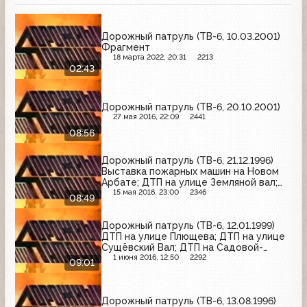
Дорожный патруль (ТВ-6, 10.03.2001)
Фрагмент
18 марта 2022, 20:31
2213
02:43
Дорожный патруль (ТВ-6, 20.10.2001)
27 мая 2016, 22:09
2441
08:56
Дорожный патруль (ТВ-6, 21.12.1996)
Выставка пожарных машин на Новом
Арбате; ДТП на улице Земляной вал;
пожар на Куркинском шоссе
15 мая 2016, 23:00
2346
08:49
Дорожный патруль (ТВ-6, 12.01.1999)
ДТП на улице Плющева; ДТП на улице
Сущёвский Вал; ДТП на Садовой-
Кудринской улице
1 июня 2016, 12:50
2292
09:01
Дорожный патруль (ТВ-6, 13.08.1996)