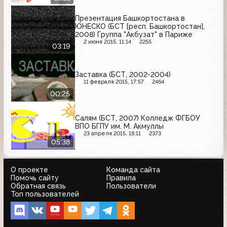
Презентация Башкортостана в
ЮНЕСКО (БСТ [респ. Башкортостан],
2008) Группа "Акбузат" в Париже
2 июня 2015, 11:14
2255
03:19
Заставка (БСТ, 2002-2004)
11 февраля 2015, 17:57
2464
00:25
Салям (БСТ, 2007) Колледж ФГБОУ
ВПО БГПУ им. М. Акмуллы
23 апреля 2015, 18:11
2373
05:38
О проекте
Команда сайта
Помочь сайту
Правила
Обратная связь
Пользователи
Топ пользователей