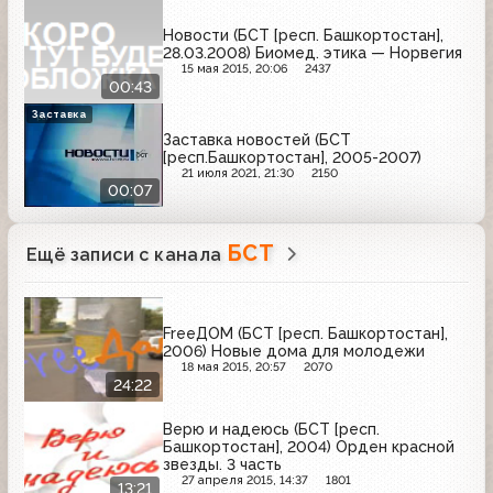
Новости (БСТ [респ. Башкортостан],
28.03.2008) Биомед. этика — Норвегия
15 мая 2015, 20:06
2437
00:43
Заставка
Заставка новостей (БСТ
[респ.Башкортостан], 2005-2007)
21 июля 2021, 21:30
2150
00:07
БСТ
Ещё записи с канала
FreeДОМ (БСТ [респ. Башкортостан],
2006) Новые дома для молодежи
18 мая 2015, 20:57
2070
24:22
Верю и надеюсь (БСТ [респ.
Башкортостан], 2004) Орден красной
звезды. 3 часть
27 апреля 2015, 14:37
1801
13:21