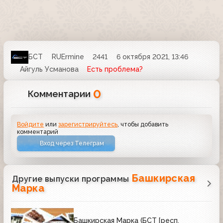
БСТ
RUErmine
2441
6 октября 2021, 13:46
Айгуль Усманова
Есть проблема?
0
Комментарии
Войдите
или
зарегистрируйтесь
, чтобы добавить
комментарий
Вход через Телеграм
Башкирская
Другие выпуски программы
Марка
Башкирская Марка (БСТ [респ.