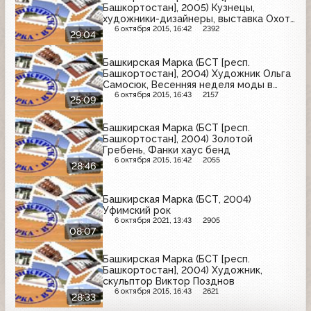
Башкортостан], 2005) Кузнецы,
художники-дизайнеры, выставка Охота
и природа Башкортостана.
6 октября 2015, 16:42
2392
29:04
Башкирская Марка (БСТ [респ.
Башкортостан], 2004) Художник Ольга
Самосюк, Весенняя неделя моды в
Уфе.
6 октября 2015, 16:43
2157
25:09
Башкирская Марка (БСТ [респ.
Башкортостан], 2004) Золотой
Гребень, Фанки хаус бенд
6 октября 2015, 16:42
2055
28:46
Башкирская Марка (БСТ, 2004)
Уфимский рок
6 октября 2021, 13:43
2905
08:07
Башкирская Марка (БСТ [респ.
Башкортостан], 2004) Художник,
скульптор Виктор Позднов
6 октября 2015, 16:43
2621
28:33