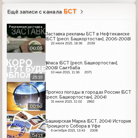
БСТ
Ещё записи с канала
Рекламная заставка
Заставка рекламы БСТ в Нефтекамске
(БСТ [респ. Башкортостан], 2006-2008)
22 июля 2021, 18:36
2039
00:05
Ҡуласа (БСТ [респ. Башкортостан],
2008) Саитбаба
10 мая 2015, 11:36
2071
25:15
Прогноз погоды в городах России (БСТ
[респ. Башкортостан], 2004)
31 июля 2021, 11:02
2862
00:50
Башкирская Марка (БСТ, 2004) История
Троицкого Собора в Уфе
6 октября 2021, 13:43
2308
04:13