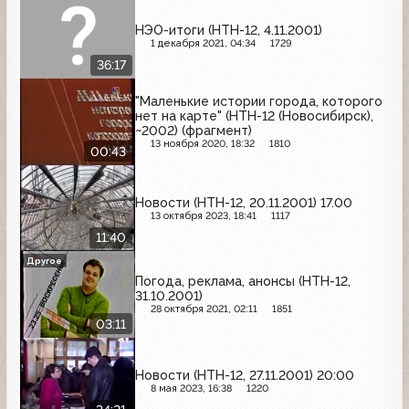
НЭО-итоги (НТН-12, 4.11.2001)
1 декабря 2021, 04:34
1729
36:17
"Маленькие истории города, которого
нет на карте" (НТН-12 (Новосибирск),
~2002) (фрагмент)
13 ноября 2020, 18:32
1810
00:43
Новости (НТН-12, 20.11.2001) 17.00
13 октября 2023, 18:41
1117
11:40
Другое
Погода, реклама, анонсы (НТН-12,
31.10.2001)
28 октября 2021, 02:11
1851
03:11
Новости (НТН-12, 27.11.2001) 20:00
8 мая 2023, 16:38
1220