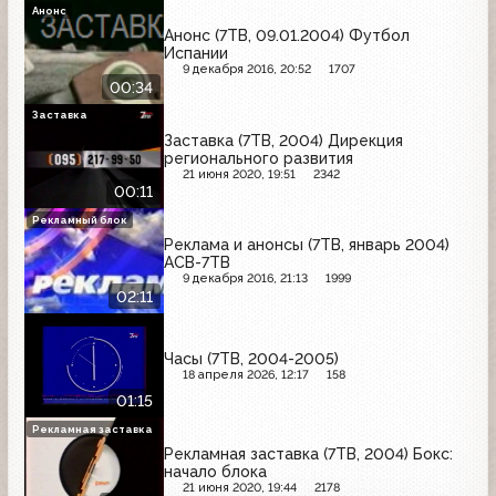
Анонс
Анонс (7ТВ, 09.01.2004) Футбол
Испании
9 декабря 2016, 20:52
1707
00:34
Заставка
Заставка (7ТВ, 2004) Дирекция
регионального развития
21 июня 2020, 19:51
2342
00:11
Рекламный блок
Реклама и анонсы (7ТВ, январь 2004)
АСВ-7ТВ
9 декабря 2016, 21:13
1999
02:11
Часы (7ТВ, 2004-2005)
18 апреля 2026, 12:17
158
01:15
Рекламная заставка
Рекламная заставка (7ТВ, 2004) Бокс:
начало блока
21 июня 2020, 19:44
2178