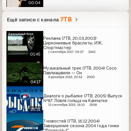
00:04
7ТВ
Ещё записи с канала
Рекламный блок
Реклама (7ТВ, 20.03.2003)
Циркониевые браслеты, ИЖ,
Спортмастер
1 сентября 2017, 03:07
2443
01:45
Музыкальный трек (7ТВ, 2004) Сосо
Павлиашвили — Он
9 декабря 2016, 20:52
2000
04:17
Диалоги о рыбалке (7ТВ, 2005) Выпуск
№87. Ловля гольца на Камчатке
15 сентября 2015, 16:10
2508
25:31
7 новостей (7ТВ, 16.12.2004)
Завершение сезона 2004 года гонки
"Формула-1"