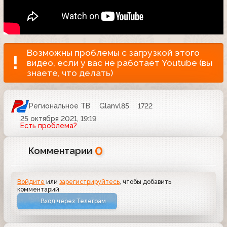
Возможны проблемы с загрузкой этого
видео, если у вас не работает Youtube (вы
знаете, что делать)
Региональное ТВ
Glanvl85
1722
25 октября 2021, 19:19
Есть проблема?
0
Комментарии
Войдите
или
зарегистрируйтесь
, чтобы добавить
комментарий
Вход через Телеграм