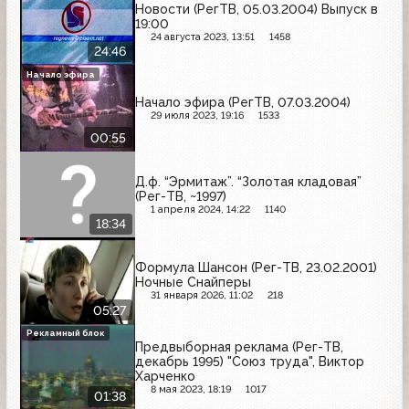
Новости (РегТВ, 05.03.2004) Выпуск в
19:00
24 августа 2023, 13:51
1458
24:46
Начало эфира
Начало эфира (РегТВ, 07.03.2004)
29 июля 2023, 19:16
1533
00:55
Д.ф. “Эрмитаж”. “Золотая кладовая”
(Рег-ТВ, ~1997)
1 апреля 2024, 14:22
1140
18:34
Формула Шансон (Рег-ТВ, 23.02.2001)
Ночные Снайперы
31 января 2026, 11:02
218
05:27
Рекламный блок
Предвыборная реклама (Рег-ТВ,
декабрь 1995) "Союз труда", Виктор
Харченко
8 мая 2023, 18:19
1017
01:38