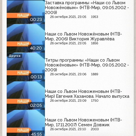
Заставка программы «Наши со Львом
Новожёновым» (НТВ-Мир, 09.05.2002 -
2009)
26 октября 2021, 23:05
1953
00:23
Наши со Львом Новожёновым (НТВ-
Мир, 2006) Виктория Журавлёва
26 октября 2021, 23:05
1856
40:20
Другое
Титры программы «Наши со Львом
Новожёновым» (НТВ-Мир, 09.05.2002 -
2009)
26 октября 2021, 23:06
1889
00:13
Наши со Львом Новоженовым (НТВ-
Мир) Евгения Хазанова. Начало выпуска
26 октября 2021, 23:09
1750
02:05
Наши со Львом Новоженовым (НТВ-
Мир, 17.11.2007) Семен Довжик
26 октября 2021, 23:10
2003
45:55