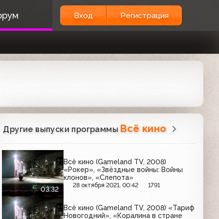
орум
Вход
Регистрация
Всё кино
Другие выпуски программы
Всё кино (Gameland TV, 2008)
«Рокер», «Звёздные войны: Войны
клонов», «Слепота»
28 октября 2021, 00:42
1791
03:32
Всё кино (Gameland TV, 2008) «Тариф
Новогодний», «Коралина в стране