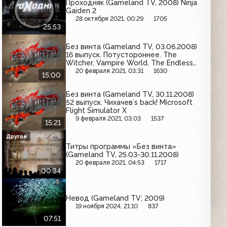
Проходняк (Gameland TV, 2008) Ninja
Gaiden 2
28 октября 2021, 00:29
1705
25:53
Без винта (Gameland TV, 03.06.2008)
16 выпуск. Потустороннее. The
Witcher, Vampire World, The Endless
Forest
20 февраля 2021, 03:31
1630
15:00
Без винта (Gameland TV, 30.11.2008)
52 выпуск. Чихачев`s back! Microsoft
Flight Simulator X
9 февраля 2021, 03:03
1537
15:21
Другое
Титры программы «Без винта»
(Gameland TV, 25.03-30.11.2008)
20 февраля 2021, 04:53
1717
00:34
Невод (Gameland TV; 2009)
19 ноября 2024, 21:10
837
07:51