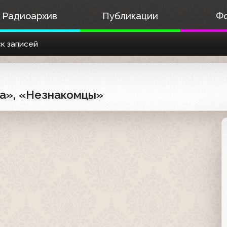
Радиоархив
Публикации
Ф
к записей
ра», «Незнакомцы»