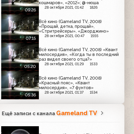
кошмаров», «2012»; @-нюша
28 октября 2021, 01:42
1826
09:26
Всё кино (Gameland TV, 2008)
«Прощай, детка, прощай»,
«Стритрейсеры», «Джорджино»
28 октября 2021, 00:47
1555
07:15
Всё кино (Gameland TV, 2008) «Квант
милосердия», «Когда ты в последний
раз видел своего отца?»
28 октября 2021, 01:29
1533
05:20
Всё кино (Gameland TV, 2008)
«Красный пояс», «Квант
милосердия», «7 фунтов»
28 октября 2021, 01:37
1534
05:36
Gameland TV
Ещё записи с канала