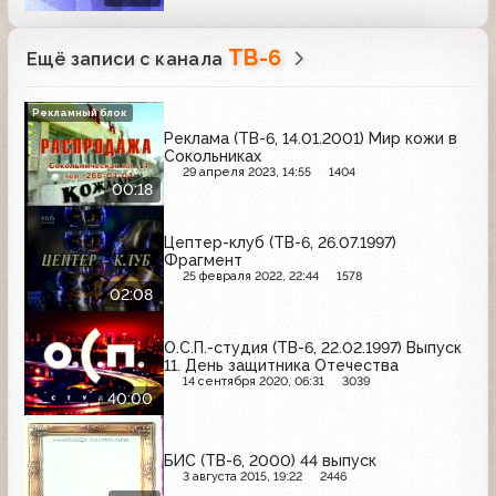
ТВ-6
Ещё записи с канала
Рекламный блок
Реклама (ТВ-6, 14.01.2001) Мир кожи в
Сокольниках
29 апреля 2023, 14:55
1404
00:18
Цептер-клуб (ТВ-6, 26.07.1997)
Фрагмент
25 февраля 2022, 22:44
1578
02:08
О.С.П.-студия (ТВ-6, 22.02.1997) Выпуск
11. День защитника Отечества
14 сентября 2020, 06:31
3039
40:00
БИС (ТВ-6, 2000) 44 выпуск
3 августа 2015, 19:22
2446