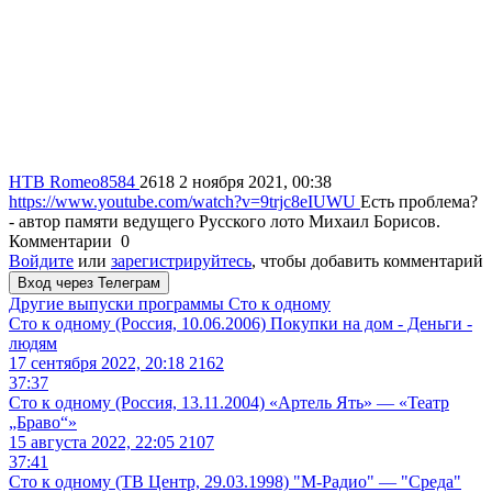
НТВ
Romeo8584
2618
2 ноября 2021, 00:38
https://www.youtube.com/watch?v=9trjc8eIUWU
Есть проблема?
- автор памяти ведущего Русского лото Михаил Борисов.
Комментарии
0
Войдите
или
зарегистрируйтесь
, чтобы добавить комментарий
Вход через Телеграм
Другие выпуски программы
Сто к одному
Сто к одному (Россия, 10.06.2006) Покупки на дом - Деньги -
людям
17 сентября 2022, 20:18
2162
37:37
Сто к одному (Россия, 13.11.2004) «Артель Ять» — «Театр
„Браво“»
15 августа 2022, 22:05
2107
37:41
Сто к одному (ТВ Центр, 29.03.1998) "М-Радио" — "Среда"