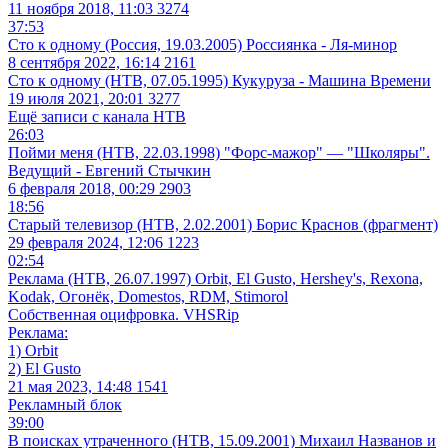
11 ноября 2018, 11:03
3274
37:53
Сто к одному (Россия, 19.03.2005) Россиянка - Ля-минор
8 сентября 2022, 16:14
2161
Сто к одному (НТВ, 07.05.1995) Кукуруза - Машина Времени
19 июля 2021, 20:01
3277
Ещё записи с канала
НТВ
26:03
Пойми меня (НТВ, 22.03.1998) "Форс-мажор" — "Школяры".
Ведущий - Евгений Стычкин
6 февраля 2018, 00:29
2903
18:56
Старый телевизор (НТВ, 2.02.2001) Борис Краснов (фрагмент)
29 февраля 2024, 12:06
1223
02:54
Реклама (НТВ, 26.07.1997) Orbit, El Gusto, Hershey's, Rexona,
Kodak, Огонёк, Domestos, RDM, Stimorol
Собственная оцифровка. VHSRip
Реклама:
1) Orbit
2) El Gusto
21 мая 2023, 14:48
1541
Рекламный блок
39:00
В поисках утраченного (НТВ, 15.09.2001) Михаил Названов и