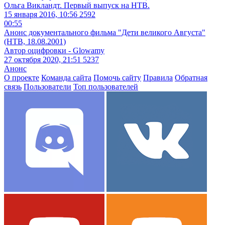
Ольга Викландт. Первый выпуск на НТВ.
15 января 2016, 10:56
2592
00:55
Анонс документального фильма "Дети великого Августа"
(НТВ, 18.08.2001)
Автор оцифровки - Glowamy
27 октября 2020, 21:51
5237
Анонс
О проекте
Команда сайта
Помочь сайту
Правила
Обратная
связь
Пользователи
Топ пользователей