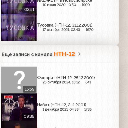
NAZARETH в Новосибирске
10 июля 2020, 10:50
1900
02:51
Тусовка (НТН-12, 31.12.2001)
17 октября 2021, 02:43
1670
НТН-12
Ещё записи с канала
Фаворит (НТН-12, 25.12.2001)
25 октября 2024, 18:12
641
15:59
Набат (НТН-12, 2.11.2001)
1 декабря 2021, 04:38
1735
09:35