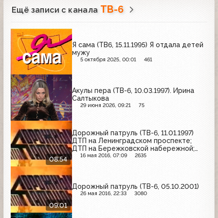
ТВ-6
Ещё записи с канала
Я сама (ТВ6, 15.11.1995) Я отдала детей
мужу
5 октября 2025, 00:01
461
Акулы пера (ТВ-6, 10.03.1997). Ирина
Салтыкова
29 июня 2026, 09:21
75
Дорожный патруль (ТВ-6, 11.01.1997)
ДТП на Ленинградском проспекте;
ДТП на Бережковской набережной;
пожар в квартире на улице Сергея
16 мая 2016, 07:09
2635
08:54
Макеева
Дорожный патруль (ТВ-6, 05.10.2001)
26 мая 2016, 22:33
3080
09:01