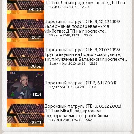
ДТП на Ленинградском шоссе; ДТП на
Носовихинском шоссе
16 мая 2016, 18:39
2594
09:00
Дорожный патруль (ТВ-6, 10.12.1996)
Задержание подозреваемых в
убийстве; ДТП на проспекте
Будённого; ДТП на Осенней улице
16 июля 2016, 13:31
2640
08:49
Дорожный патруль (ТВ-6, 31.07.1998)
Труп девушки на Подольской улице;
труп мужчины в Батайском проспекте;
горящий троллейбус на Рязанском
3 сентября 2016, 18:29
2229
08:52
проспекте
Дорожный патруль (ТВ6, 6.11.2001)
1 декабря 2021, 04:29
2508
11:14
Дорожный патруль (ТВ-6, 01.12.2001)
ДТП на МКАД; задержание
подозреваемого в разбойном
нападении; пожар в Боровском
18 июня 2016, 12:43
2562
09:01
проезде